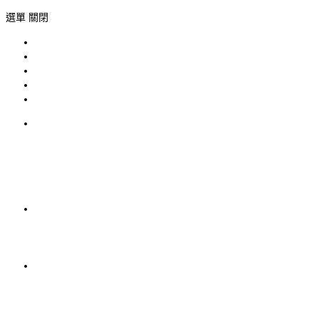
選單
關閉
為什麼要喝水
頂級原料
電視廣告
下載專區
聯絡方式
為
什
麼
要
喝
水
頂
級
原
料
電
視
廣
告