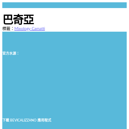
前
往
巴奇亞
內
容
標籤：
Mixology Camatti
官方水源：
下載 BEVICALIZZANO 應用程式