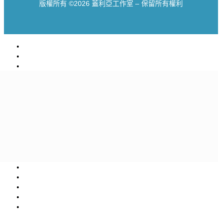
版權所有 ©2026 蓋利亞工作室 – 保留所有權利
一個家族的故事
優質水
線條
萊斯SPRINGS
永續使命
大使
卡利扎諾飲品
調酒藝術：卡馬蒂苦酒