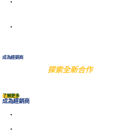
下
載
專
區
聯
絡
方
式
成為經銷商
探索全新合作
立即申請與Fabbri合作的套裝組合！
了解更多
成為經銷商
產品
產
品